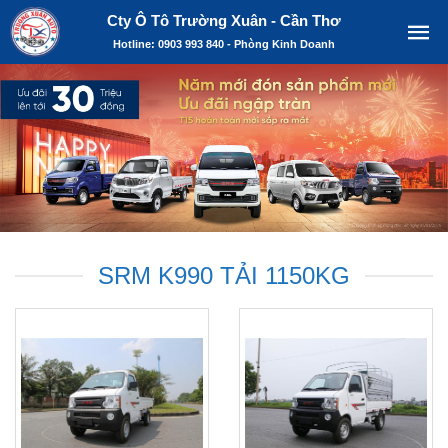
Cty Ô Tô Trường Xuân - Cần Thơ
Hotline: 0903 993 840 - Phòng Kinh Doanh
SRM K990 TẢI 1150KG