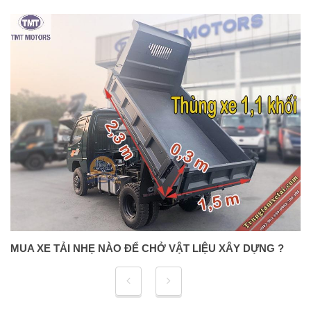
SẮP HẾT HẠN GIẢM 50% LỆ PHÍ TRƯỚC BẠ, AI ĐƯỢC
HƯỞNG "NIỀM VUI" MỚI ?